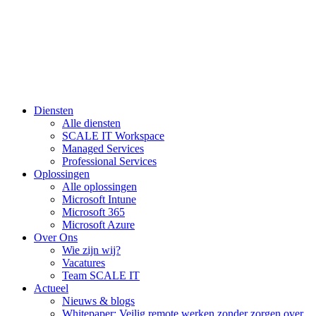
Diensten
Alle diensten
SCALE IT Workspace
Managed Services
Professional Services
Oplossingen
Alle oplossingen
Microsoft Intune
Microsoft 365
Microsoft Azure
Over Ons
Wie zijn wij?
Vacatures
Team SCALE IT
Actueel
Nieuws & blogs
Whitepaper: Veilig remote werken zonder zorgen over