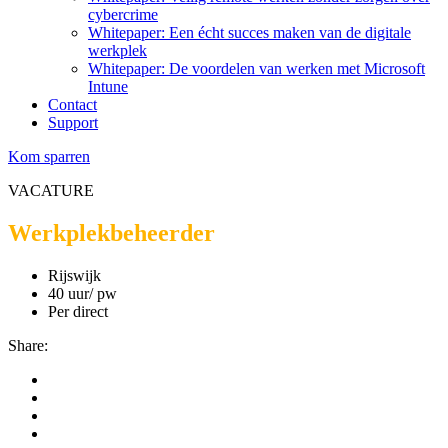
cybercrime
Whitepaper: Een écht succes maken van de digitale
werkplek
Whitepaper: De voordelen van werken met Microsoft
Intune
Contact
Support
Kom sparren
VACATURE
Werkplekbeheerder
Rijswijk
40 uur/ pw
Per direct
Share: