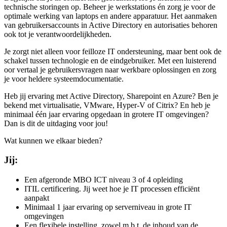
technische storingen op. Beheer je werkstations én zorg je voor de
optimale werking van laptops en andere apparatuur. Het aanmaken
van gebruikersaccounts in Active Directory en autorisaties behoren
ook tot je verantwoordelijkheden.
Je zorgt niet alleen voor feilloze IT ondersteuning, maar bent ook de
schakel tussen technologie en de eindgebruiker. Met een luisterend
oor vertaal je gebruikersvragen naar werkbare oplossingen en zorg
je voor heldere systeemdocumentatie.
Heb jij ervaring met Active Directory, Sharepoint en Azure? Ben je
bekend met virtualisatie, VMware, Hyper-V of Citrix? En heb je
minimaal één jaar ervaring opgedaan in grotere IT omgevingen?
Dan is dit de uitdaging voor jou!
Wat kunnen we elkaar bieden?
Jij:
Een afgeronde MBO ICT niveau 3 of 4 opleiding
ITIL certificering. Jij weet hoe je IT processen efficiënt
aanpakt
Minimaal 1 jaar ervaring op serverniveau in grote IT
omgevingen
Een flexibele instelling, zowel m.b.t. de inhoud van de