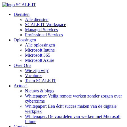
Diensten
Alle diensten
SCALE IT Workspace
Managed Services
Professional Services
Oplossingen
Alle oplossingen
Microsoft Intune
Microsoft 365
Microsoft Azure
Over Ons
Wie zijn wij?
Vacatures
Team SCALE IT
Actueel
Nieuws & blogs
Whitepaper: Veilig remote werken zonder zorgen over
cybercrime
Whitepaper: Een écht succes maken van de digitale
werkplek
Whitepaper: De voordelen van werken met Microsoft
Intune
Contact