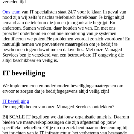
verleden tijd.
Ons team
van IT specialisten staat 24/7 voor je klaar. In geval van
nood zijn wij zelfs 's nachts telefonisch bereikbaar. Je krijgt altijd
iemand aan de telefoon die jou en je organisatie begrijpt. En
andersom. Samen werken, daar houden we van. En met ons
proactief onderhoud en continue monitoring van je systemen
identificeren we potentiële problemen voordat ze zich voordoen! En
natuurlijk nemen we preventieve maatregelen om je bedrijf te
beschermen tegen downtime en dataverlies. Met onze Managed
Services ben je verzekerd van een betrouwbare IT omgeving die
altijd beschikbaar en veilig is.
IT beveiliging
We implementeren en onderhouden beveiligingsmaatregelen om
ervoor te zorgen dat je bedrijfsgegevens altijd veilig zijn!
IT beveiliging
De mogelijkheden van onze Managed Services ontdekken?
Bij SCALE IT begrijpen we dat jouw organisatie uniek is. Daarom
bieden we maatwerkoplossingen die zijn afgestemd op jouw
specifieke behoeften. Of je nu op zoek bent naar ondersteuning bij
het inrichten van je IT infrastructuur, het verbeteren van bestaande