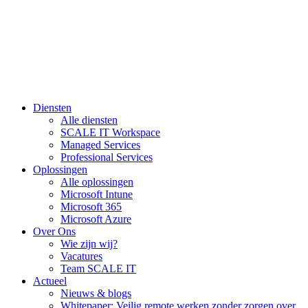
Diensten
Alle diensten
SCALE IT Workspace
Managed Services
Professional Services
Oplossingen
Alle oplossingen
Microsoft Intune
Microsoft 365
Microsoft Azure
Over Ons
Wie zijn wij?
Vacatures
Team SCALE IT
Actueel
Nieuws & blogs
Whitepaper: Veilig remote werken zonder zorgen over